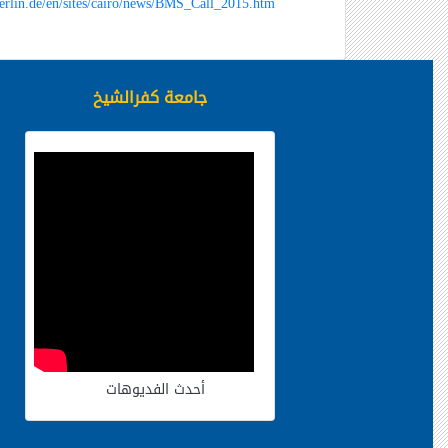
erlin.de/en/sites/cairo/news/BMS_Call_2015.htm
جامعة كفرالشيخ
أحدث الفديوهات