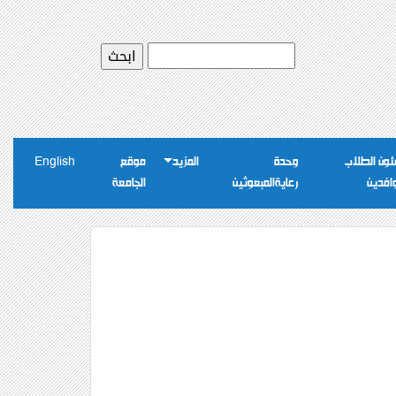
ون الطلاب
وحدة
المزيد
موقع
English
وافدين
رعايةالمبعوثين
الجامعة