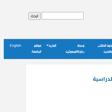
ون الطلاب
وحدة
المزيد
موقع
English
وافدين
رعايةالمبعوثين
الجامعة