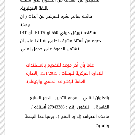
تفصيلي عن الهدف من الحصول على المنحة
باللغة الانجليزية.
قائمه بماتم نشره للمرشح من أبحاث ( إن
وجد).
شهاده تويفل دولي 550 او
IELTS
أو
IBT
دعوه من أستاذ مشرف اجنبى بفنلندا على أن
تشتمل الدعوة على جدول زمني.
علما بأن أخر موعد للتقديم بالمستندات
للاداره المركزية للبعثات : 15/1/2015 (الاداره
العامة للإشراف العلمي والإيفاد).
بالعنوان التالي : مجمع التحرير ـ الدور السابع ـ
القاهرة ـ تليفون رقم : 27943386 أستاذه /
ماجده الصواف (إداره المنح ) ـ يوميا عدا الجمعة
والسبت