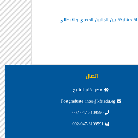
نة مشتركة بين الجانبين المصري والايطالي.
اتصال
مصر، كفر الشيخ
Postgraduate_inter@kfs.edu.eg
002-047-3109590
002-047-3109591