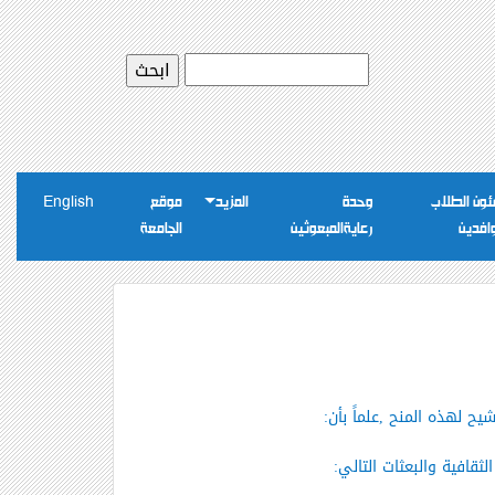
ون الطلاب
وحدة
المزيد
موقع
English
وافدين
رعايةالمبعوثين
الجامعة
قافية والبعثات التالي: