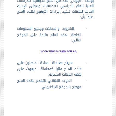
بولندا - اليونان) عدد من المنح الدراسية للدراسات
العليا للعام الدراسي 2010/2011 وتتولى الإدارة
العامة للبعثات تنفيذ إجراءات الترشيح لهذه المنح
,علماً بأن:
·
الشروط
والمجالات وجميع المعلومات
الخاصة بهذه المنح متاحة على الموقع
التالي:
www.mohe-casm.edu.eg
·
سيتم معاملة السادة الحاصلين على
هذه المنح ماليا كمعاملة المبعوث على
نفقة البعثات المصرية.
·
الموعد النهائي للتقدم لهذه المنح
موضح بالموقع الالكتروني