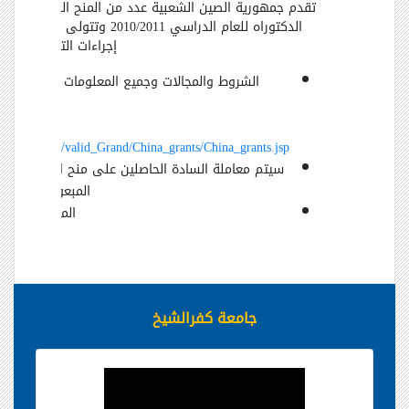
تقدم جمهورية الصين الشعبية عدد من المنح الدراسية بغ
الدكتوراه للعام الدراسي 2010/2011 وتتول
إجراءات الترشيح لهذه ا
الشروط والمجالات وجميع المعلومات الخاصة بهذ
enu/Grants/valid_Grand/China_grants/China_grants.jsp
سيتم معاملة السادة الحاصلين على منح البرنامج التن
المبعوث على نفقة
الموعد النهائي للتق
جامعة كفرالشيخ