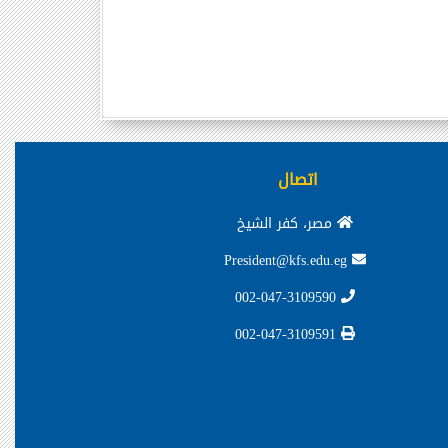
اتصال
مصر، كفر الشيخ
President@kfs.edu.eg
002-047-3109590
002-047-3109591