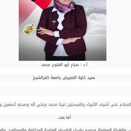
أ.د / صباح أبو الفتوح محمد
عميد كلية التمريض جامعة كفرالشيخ
والسلام على أشرف الأنبياء والمرسلين نبينا محمد وعلى آله وصحبه أجمعين 
أما بعد،
 والهيئة المعاونة وجميع رؤساء الاقسام العلمية المختلفة والموظفين والع