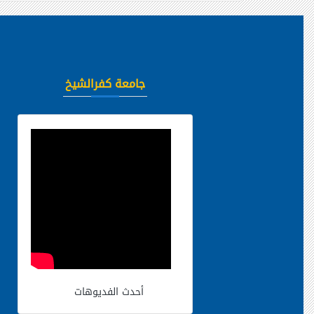
جامعة كفرالشيخ
أحدث الفديوهات