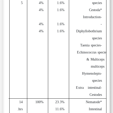
5
4%
1.6%
species
1
4%
1.6%
*Cestoda
-Introduction
4%
1.6%
-
1
4%
1.6%
Diphyllobothrium
1
species
-Taenia species
1
-Echinococcus species
1
& Multiceps
multiceps
-Hymenolepis
species
-Extra intestinal
Cestodes
14
100%
23.3%
*Nematode
hrs.
11.6%
Intestinal