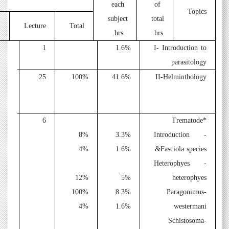
each
of
Topics
subject
total
l
Lecture
Total
hrs.
hrs.
1
1
1.6%
I- Introduction to
parasitology
25
100%
41.6%
II-Helminthology
6
*Trematode
2
8%
3.3%
- Introduction
4%
1.6%
&Fasciola species
1
- Heterophyes
12%
5%
heterophyes
100%
8.3%
-Paragonimus
3
4%
1.6%
westermani
-Schistosoma