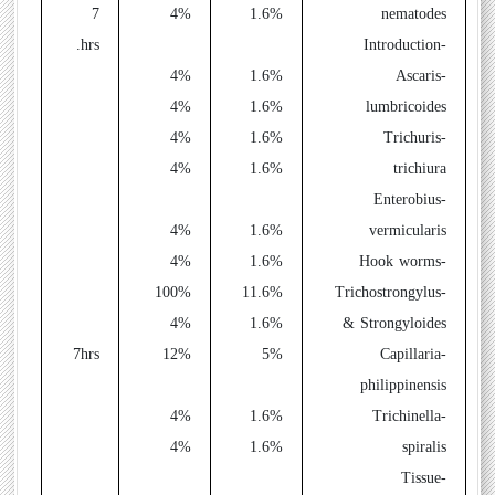
1
7
4%
1.6%
nematodes
hrs.
-Introduction
1
4%
1.6%
-Ascaris
1
4%
1.6%
lumbricoides
1
4%
1.6%
-Trichuris
1
4%
1.6%
trichiura
-Enterobius
1
4%
1.6%
vermicularis
1
4%
1.6%
-Hook worms
100%
11.6%
-Trichostrongylus
1
4%
1.6%
& Strongyloides
3
7hrs
12%
5%
Capillaria
-
philippinensis
1
4%
1.6%
-Trichinella
4%
1.6%
spiralis
1
-Tissue