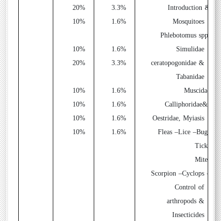
2
20%
3.3%
-Introduction &
1
10%
1.6%
Mosquitoes
-Phlebotomus spp,
1
10%
1.6%
Simulidae
2
20%
3.3%
ceratopogonidae &
Tabanidae
1
10%
1.6%
-Muscidae
1
10%
1.6%
- Calliphoridae&
1
10%
1.6%
Oestridae, Myiasis
1
10%
1.6%
–
Lice
–
Bugs
-Fleas
-Ticks
-Mites
–
Cyclops
–
-Scorpion
Control of
arthropods &
Insecticides