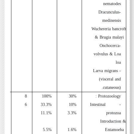
nematodes
-Dracunculus
medinensis
-Wuchereria bancrofti
& Brugia malayi
-Onchocerca
volvulus & Loa
loa
- Larva migrans
(visceral and
cutaneous).
8
100%
30%
Protozoology :
6
33.3%
10%
- Intestinal
2
11.1%
3.3%
protozoa
- Introduction &
1
5.5%
1.6%
Entamoeba