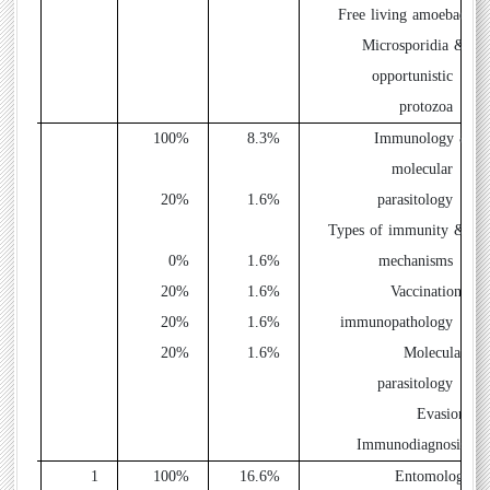
-Free living amoebae
-Microsporidia &
opportunistic
protozoa
5
100%
8.3%
Immunology &
molecular
1
20%
1.6%
parasitology
-Types of immunity &
1
0%
1.6%
mechanisms
1
20%
1.6%
-Vaccination,
1
20%
1.6%
immunopathology
1
20%
1.6%
-Molecular
parasitology
-Evasion
-Immunodiagnosis
1
100%
16.6%
Entomology