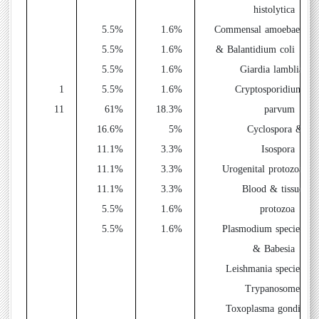
histolytica
1
5.5%
1.6%
- Commensal amoebae
1
5.5%
1.6%
& Balantidium coli
1
5.5%
1.6%
-Giardia lamblia
1
1
5.5%
1.6%
-Cryptosporidium
11
61%
18.3%
parvum
3
16.6%
5%
-Cyclospora &
2
11.1%
3.3%
Isospora
2
11.1%
3.3%
-Urogenital protozoa
2
11.1%
3.3%
-Blood & tissue
1
5.5%
1.6%
protozoa
1
5.5%
1.6%
-Plasmodium species
& Babesia
-Leishmania species
-Trypanosomes
-Toxoplasma gondii