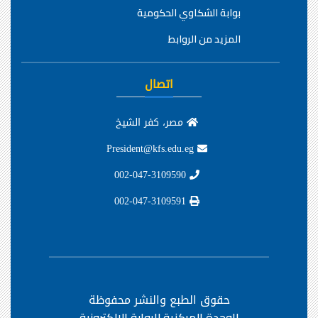
بوابة الشكاوي الحكومية
المزيد من الروابط
اتصال
مصر، كفر الشيخ
President@kfs.edu.eg
002-047-3109590
002-047-3109591
حقوق الطبع والنشر محفوظة
للوحدة المركزية للبوابة الإلكترونية