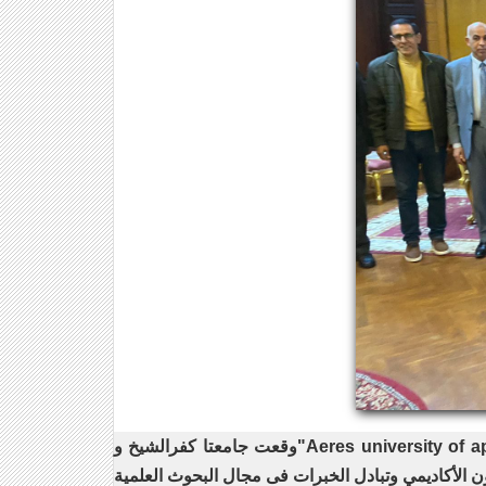
وقعت جامعتا كفرالشيخ و"Aeres university of applied science " الهولندية ، اتفاقية للتعاون العلمي تستهدف تعزيز التعاون بين الجامعتين في عدد من المجالات، منها