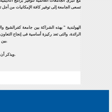
مع كبرى الجامعات العالمية لتوفير برامج أكاديمية
تسعى الجامعة إلى توفير كافة الإمكانيات من أجل 
الرائدة، والتى تعد ركيزة أساسية فى إنجاح التعاو
بين مصر وهولندا، وأعرب عن سعادته بتوقيع هذه الاتفاقية مع جامعة كفرالشيخ الرائدة فى تقديم التعليم فى المجالات المتخصصة.
ويذكر أن جامعة كفرالشيخ كانت قد عقدت خلال العام الماضي اتفاقيات وشراكات مع جامعات دولية مرموقة ذات تصنيف عالمي عال.