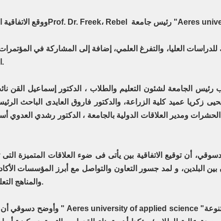
ووقع الاتفاقية
لدراسات العليا، والتفرغ العلمي، إضافة إلى المشاركة في المؤتمرات ا
العلمية، كما تتيح الاتفاقية تبادل الزيارات بين الجامعتين.
 رئيس الجامعة لشئون التعليم والطلاب ، الدكتور إسماعيل القن نائب
ى زكريا عميد كلية الزراعة، والدكتور فاروق العايدى الباحث الرئي
شرات ومدير العلاقات الدولية بالجامعة ، الدكتور رشدي العدوي أستاذ
وقي، أن توقيع الاتفاقية بين يأتى فى ضوء العلاقات المتميزة التى
ون بين البلدين، و لمد جسور التعاون والتواصل مع أبرز المؤسسات الأكاد
والمناهج التعليمية، ودعم وتعزيز خبرات وتجارب الطلاب والخريجين.
وأوضح دسوقي أن هذه الاتفاقية تعد استكمال