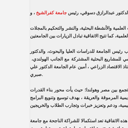
 الدكتور عبدالرازق دسوقي، رئيس
جامعة كفرالشيخ
لعلمية والأنشطة البحثية، والنشر والتحكيم بالمجلات
 رئيس الجامعة للدراسات العليا والبحوث، والدكتور
سي للمشاريع البحثية المشتركة مع الجانب الهولندي،
 الاقتصاد الزراعي ، أمين عام الجامعة الدكتور علي
صبري.
 تجمع بين مصر وهولندا؛ حيث يأت محور بناء القدرات
يمية المرموقة والعريقة ، بهدف توسيع وتنويع البرامج
ا للشراكة الناجحة مع جامعة " Aeres university of applied science "؛ مشيرا إلى أن الجامعة تستهدف إقامة شراكات متنوعة