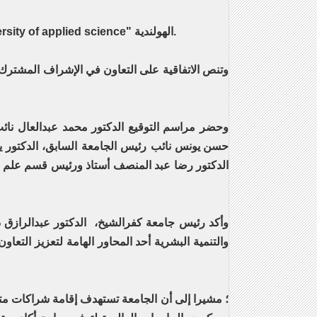
، وProf. Dr. Freek، Rebel رئيس جامعة "Aeres university of applied science" الهولندية.
وتنص الاتفاقية على التعاون في الإشراف المشترك ل
وحضر مراسم التوقيع الدكتور محمد عبدالعال نائب
حسن يونس نائب رئيس الجامعة السابق، الدكتور يحي
الدكتور رضا عبد المنصف أستاذ ورئيس قسم علم الح
وأكد رئيس جامعة كفرالشيخ، الدكتور عبدالرازق دس
والتنمية البشرية أحد المحاور الهامة لتعزيز التعا