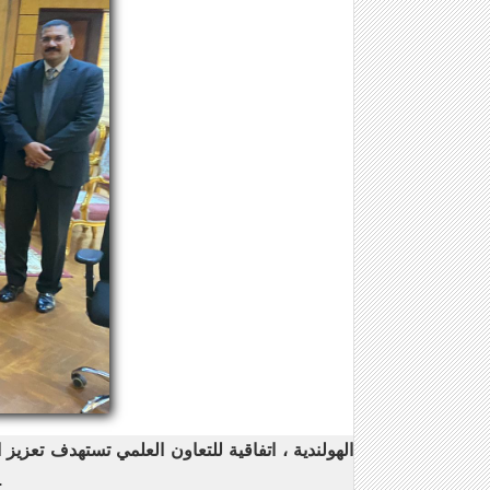
التدريس وتبادل الزيارات الطلابية، وتعاون وشراكة علمية ، لدع