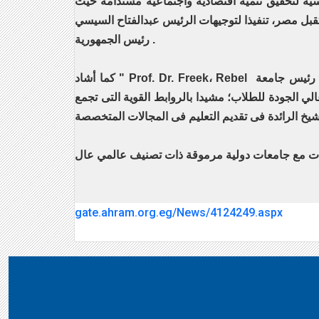
اسية لتحقيق تنمية اقتصادية واجتماعية مستدامة حيث
قبل مصر، تنفيذا لتوجيهات الرئيس عبدالفتاح السيسي
رئيس الجمهورية .
كما أشاد " Prof. Dr. Freek، Rebel رئيس جامعة Aeres university of applied science" الهولندية " بهذه الشراكة بين جامعة كفرالشيخ والتى وصفها من الجامعات
لي الجودة للطلاب؛ مشيدا بالروابط القوية التى تجمع
gate.ahram.org.eg/News/4124249.aspx