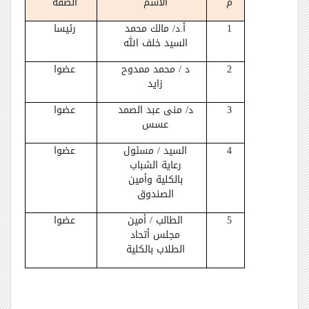
م
الاسم
الصفة
1
أ.د/ مالك محمد
رئيسا
السيد خلف الله
2
د / محمد ممدوح
عضوا
زايد
3
د/ منى عبد الصمد
عضوا
عسس
4
السيد / مسئول
عضوا
رعاية الشباب
بالكلية وأمين
الصندوق
5
الطالب / أمين
عضوا
مجلس أتحاد
الطلاب بالكلية