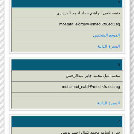
5
د/مصطفى ابراهيم حداد احمد الدرديرى
mostafa_eldrdery@med.kfs.edu.eg
الموقع الشخصي
السيرة الذاتية
6
محمد نبيل محمد جابر عبدالرحمن
mohamed_nabil@med.kfs.edu.eg
السيرة الذاتية
7
ساره اسامه محمد كمال احمد يونس