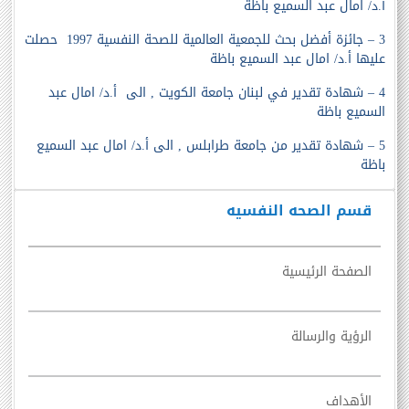
أ.د/ امال عبد السميع باظة
3 – جائزة أفضل بحث للجمعية العالمية للصحة النفسية 1997 حصلت
عليها أ.د/ امال عبد السميع باظة
4 – شهادة تقدير في لبنان جامعة الكويت , الى أ.د/ امال عبد
السميع باظة
5 – شهادة تقدير من جامعة طرابلس , الى أ.د/ امال عبد السميع
باظة
قسم الصحه النفسيه
الصفحة الرئيسية
الرؤية والرسالة
الأهداف