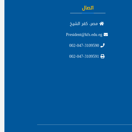
اتصال
مصر، كفر الشيخ
President@kfs.edu.eg
002-047-3109590
002-047-3109591