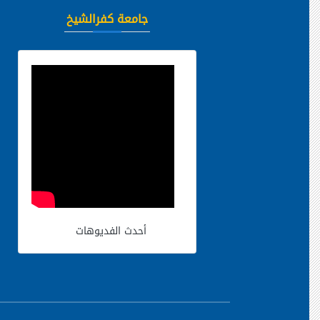
جامعة كفرالشيخ
أحدث الفديوهات